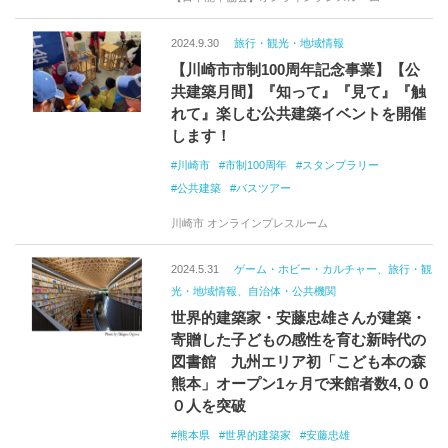
2024.9.30
旅行・観光・地域情報
【川崎市市制100周年記念事業】【公
共建築月間】『知って』『見て』『触
れて』楽しむ公共建築イベントを開催
します！
川崎市
市制100周年
スタンプラリー
公共建築
バスツアー
川崎市 オンラインプレスルーム
2024.5.31
ゲーム・ホビー・カルチャー、旅行・観
光・地域情報、自治体・公共機関
世界的建築家・安藤忠雄さんが建築・
寄贈した子どもの感性を育む新時代の
図書館 九州エリア初「こども本の森
熊本」オープン1ヶ月で来館者数4,００
０人を突破
熊本県
世界的建築家
安藤忠雄