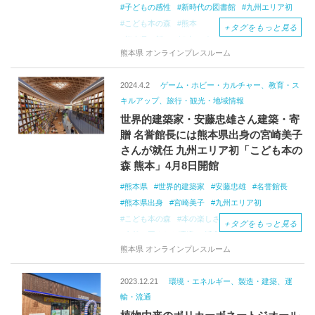
子どもの感性
新時代の図書館
九州エリア初
こども本の森
熊本
＋
タグをもっと見る
熊本県の新しい観光スポット
寄附金
熊本県 オンラインプレスルーム
熊本県立図書館
自由
ヒノキ
2024.4.2
ゲーム・ホビー・カルチャー、教育・ス
キルアップ、旅行・観光・地域情報
世界的建築家・安藤忠雄さん建築・寄
贈 名誉館長には熊本県出身の宮崎美子
さんが就任 九州エリア初「こども本の
森 熊本」4月8日開館
熊本県
世界的建築家
安藤忠雄
名誉館長
熊本県出身
宮崎美子
九州エリア初
こども本の森
本の楽しさ、豊かさ
＋
タグをもっと見る
自然に囲まれた環境
活字離れ
熊本県 オンラインプレスルーム
2023.12.21
環境・エネルギー、製造・建築、運
輸・流通