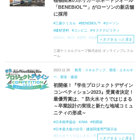
植物由来のポリカーボネートジオール
「BENEBiOL™」がローソンの新店舗
に採用
三菱ケミカル
BENEBiOL™
ローソン
建材塗料
コンビニ
サステナビリティ
SDGs
GX
塗料
流通
小売り
＋
タグをもっと見る
ポリウレタン樹脂
植物由来
三菱ケミカルグループ株式会社 オンラインプレスル
グリーントランスフォーメーション
北海道
ーム
帯広
木材
建築
2023.11.30
教育・スキルアップ、環境・エネルギ
ー、製造・建築
初開催！『学生プロジェクトデザイン
コンペティション2023』受賞者決定！
最優秀賞は、” 防火水そうではじまる
～卒業設計の実現と新たな地域コミュ
ニティの形成～
日本能率協会
JMA
初開催
日本最大級の住宅・建築関連専門展示会
防火水そうではじまる～卒業設計の実現と新たな
＋
タグをもっと見る