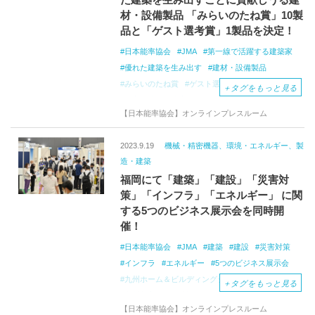
材・設備製品 「みらいのたね賞」10製
品と「ゲスト選考賞」1製品を決定！
日本能率協会
JMA
第一線で活躍する建築家
優れた建築を生み出す
建材・設備製品
みらいのたね賞
ゲスト選考賞
＋
タグをもっと見る
住宅・建築関連専門展示会
Japan
【日本能率協会】オンラインプレスルーム
Home＆Building
Show
2023.9.19
機械・精密機器、環境・エネルギー、製
造・建築
福岡にて「建築」「建設」「災害対
策」「インフラ」「エネルギー」 に関
する5つのビジネス展示会を同時開
催！
日本能率協会
JMA
建築
建設
災害対策
インフラ
エネルギー
5つのビジネス展示会
九州ホーム＆ビルディングショー
＋
タグをもっと見る
九州都市開発・建設総合展
【日本能率協会】オンラインプレスルーム
災害リスク対策推進展