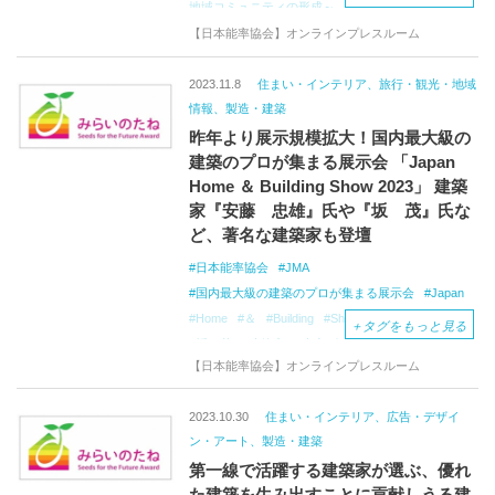
地域コミュニティの形成～
Japan
Home＆Building
Show
【日本能率協会】オンラインプレスルーム
新潟工科大学大学院
学生プロジェクトデザインコンペティション
2023.11.8
住まい・インテリア、旅行・観光・地域
地域を想う、私の思い
HEAD研究会
情報、製造・建築
昨年より展示規模拡大！国内最大級の
建築のプロが集まる展示会 「Japan
Home ＆ Building Show 2023」 建築
家『安藤 忠雄』氏や『坂 茂』氏な
ど、著名な建築家も登壇
日本能率協会
JMA
国内最大級の建築のプロが集まる展示会
Japan
Home
＆
Building
Show
安藤 忠雄
＋
タグをもっと見る
坂 茂
建築家
東京ビッグサイト
【日本能率協会】オンラインプレスルーム
ふるさと建材・家具見本市
店舗・商業空間デザイン展
トイレ産業展
2023.10.30
住まい・インテリア、広告・デザイ
団地・マンションリノベーション総合展
ン・アート、製造・建築
イノベーションオフィス総合展
リノベ展
第一線で活躍する建築家が選ぶ、優れ
た建築を生み出すことに貢献しうる建