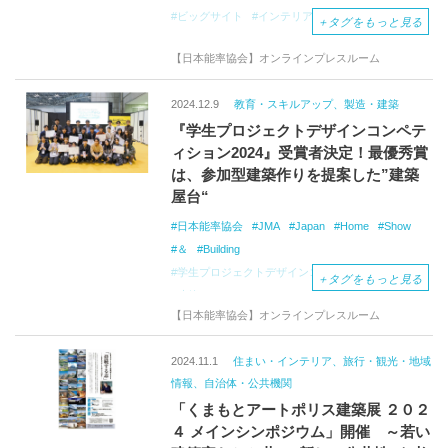
ビッグサイト
インテリア
展示会
＋
タグをもっと見る
【日本能率協会】オンラインプレスルーム
2024.12.9
教育・スキルアップ、製造・建築
『学生プロジェクトデザインコンペテ
ィション2024』受賞者決定！最優秀賞
は、参加型建築作りを提案した”建築
屋台“
日本能率協会
JMA
Japan
Home
Show
＆
Building
学生プロジェクトデザインコンペティション
＋
タグをもっと見る
建築
【日本能率協会】オンラインプレスルーム
2024.11.1
住まい・インテリア、旅行・観光・地域
情報、自治体・公共機関
「くまもとアートポリス建築展 ２０２
４ メインシンポジウム」開催 ～若い