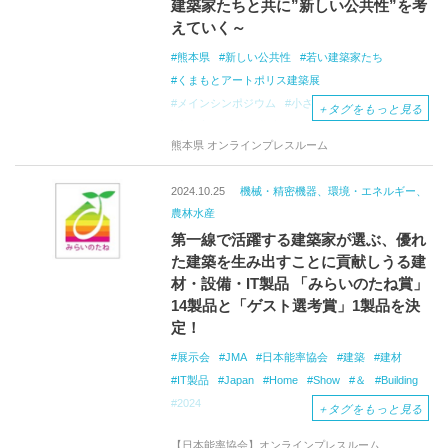
建築家たちと共に”新しい公共性”を考
えていく～
熊本県
新しい公共性
若い建築家たち
くまもとアートポリス建築展
メインシンポジウム
小さなコミュニティづくり
＋
タグをもっと見る
空き家再生
公共建築
公共性
建築ウィーク
熊本県 オンラインプレスルーム
2024.10.25
機械・精密機器、環境・エネルギー、
農林水産
第一線で活躍する建築家が選ぶ、優れ
た建築を生み出すことに貢献しうる建
材・設備・IT製品 「みらいのたね賞」
14製品と「ゲスト選考賞」1製品を決
定！
展示会
JMA
日本能率協会
建築
建材
IT製品
Japan
Home
Show
＆
Building
2024
＋
タグをもっと見る
【日本能率協会】オンラインプレスルーム