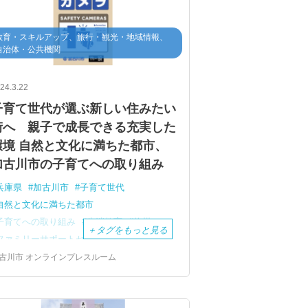
教育・スキルアップ、旅行・観光・地域情報、
自治体・公共機関
24.3.22
子育て世代が選ぶ新しい住みたい
街へ 親子で成長できる充実した
環境 自然と文化に満ちた都市、
加古川市の子育てへの取り組み
兵庫県
加古川市
子育て世代
自然と文化に満ちた都市
子育てへの取り組み
先端教育
将棋
＋
タグをもっと見る
ファミリーサポートセンター
図書館
AI活用
ＩＣＴ教育
地域BWA
古川市 オンラインプレスルーム
見守りカメラ
見守りボランティア
棋士のまち加古川
カヌーイベント