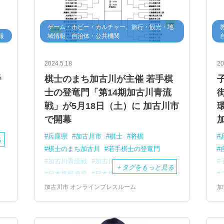
ゲーム・ホビー・カルチャー、旅行・観光・地
報
域情報、自治体・公共機関
2024.5.18
20
番
棋士のまち加古川が主催 若手棋
士の登竜門「第14期加古川青流
戦」が5月18日（土）に 加古川市
で開幕
兵庫県
加古川市
棋士
将棋
る
棋士のまち加古川
若手棋士の登竜門
加古川青流戦
加古川市ウェルネス協会
＋
タグをもっと見る
日本将棋連盟
日本将棋連盟公式戦
刀田山 鶴林寺
加古川市 オンラインプレスルーム
加