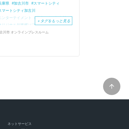
兵庫県
加古川市
スマートシティ
スマートシティ加古川
エンターテイメント
棋士のまち加古川
＋
タグをもっと見る
オリジナルAI将棋ソフト
AI
AI将棋ソフト
東大卒のプロ棋士
古川市 オンラインプレスルーム
谷合廣紀
ヤマトヤシキ
かこがわ将棋プラザ
プロ棋士
ウェルネス
日本将棋連盟
若手棋士の登竜門
ネットサービス