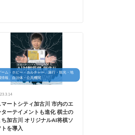
吉池
隆真
三段
ゲーム・ホビー・カルチャー、旅行・観光・地
域情報、自治体・公共機関
23.3.14
スマートシティ加古川 市内のエ
ンターテイメントも進化 棋士の
まち加古川 オリジナルAI将棋ソ
フトを導入