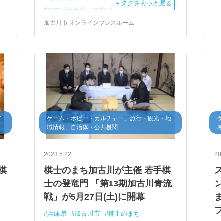
＋
タグをもっと見る
加古川市出身・在住
上野裕寿
プロ棋士
加古川青流戦
将棋フェスタ
加古川市 オンラインプレスルーム
日本将棋連盟公式戦
刀田山
鶴林寺
国宝
ア
ゲーム・ホビー・カルチャー、旅行・観光・地
域情報、自治体・公共機関
2023.5.22
20
棋
棋士のまち加古川が主催 若手棋
ネ
士の登竜門 「第13期加古川青流
戦」が5月27日(土)に開幕
も
兵庫県
加古川市
棋士のまち