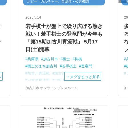
ホビー・カルチャー、自治体・公共機関
2025.5.14
20
棋
若手棋士が盤上で繰り広げる熱き
戦い！若手棋士の登竜門が今年も
で
「第15期加古川青流戦」 5月17
日(土)開幕
兵庫県
加古川市
棋士
将棋
棋士のまち加古川
若手棋士
登竜門
加古川青流戦
加古川ウェルネス協会
る
＋
タグをもっと見る
日本将棋連盟
刀田山
鶴林寺
加古川市 オンラインプレスルーム
加