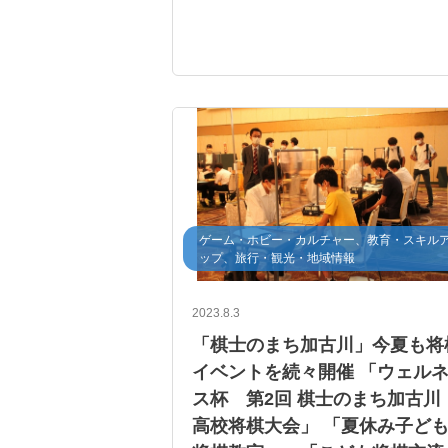
加古川観光大使委嘱式
加古川将棋フェスタ
棋士のまち
ゲーム・ホビー・カルチャー、教育・スキル
ップ、旅行・観光・地域情報
2023.8.3
「棋士のまち加古川」今夏も将
イベントを続々開催 「ウェル
ス杯 第2回 棋士のまち加古川
高校将棋大会」 「夏休み子ど