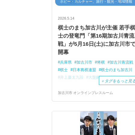
ホビー・カルチャー、旅行・観光・地域情報
2026.5.14
棋士のまち加古川が主催 若手
士の登竜門「第16期加古川青流
戦」が5月16日(土)に加古川市
開幕
兵庫県
加古川市
将棋
加古川青流戦
棋士
日本将棋連盟
棋士のまち加古川
井上慶太九段
大盤解説
開幕戦
＋
タグをもっと見
加古川市 オンラインプレスルーム