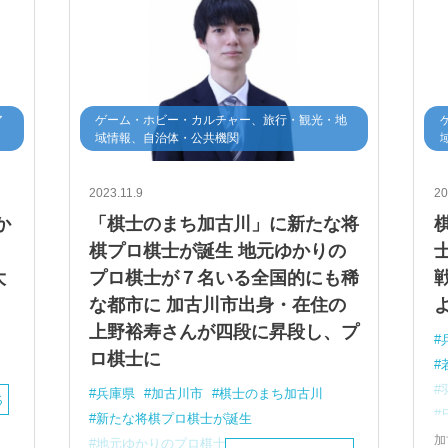
ア
ゲーム・ホビー・カルチャー、旅行・観光・地
域情報、自治体・公共機関
2023.11.9
20
か
「棋士のまち加古川」に新たな将
棋プロ棋士が誕生 地元ゆかりの
大
プロ棋士が７名いる全国的にも稀
な都市に 加古川市出身・在住の
上野裕寿さんが四段に昇段し、プ
ロ棋士に
兵庫県
加古川市
棋士のまち加古川
る
新たな将棋プロ棋士が誕生
加
地元ゆかりのプロ棋士