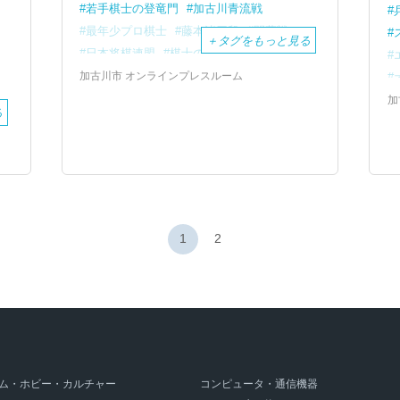
若手棋士の登竜門
加古川青流戦
最年少プロ棋士
藤本渚四段
開幕戦
＋
タグをもっと見る
日本将棋連盟
棋士のまち加古川
刀田山鶴林寺
加古川市 オンラインプレスルーム
加
る
1
2
ム・ホビー・カルチャー
コンピュータ・通信機器