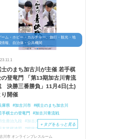
ゲーム・ホビー・カルチャー、旅行・観光・地
域情報、自治体・公共機関
23.11.1
棋士のまち加古川が主催 若手棋
士の登竜門 「第13期加古川青流
戦 決勝三番勝負」11月4日(土)
より開催
兵庫県
加古川市
棋士のまち加古川
若手棋士の登竜門
加古川青流戦
羽生善治九段
加古川市ウェルネス協会
＋
タグをもっと見る
日本将棋連盟
鶴林寺
ウェルネージかこがわ
藤本
渚
四段
古川市 オンラインプレスルーム