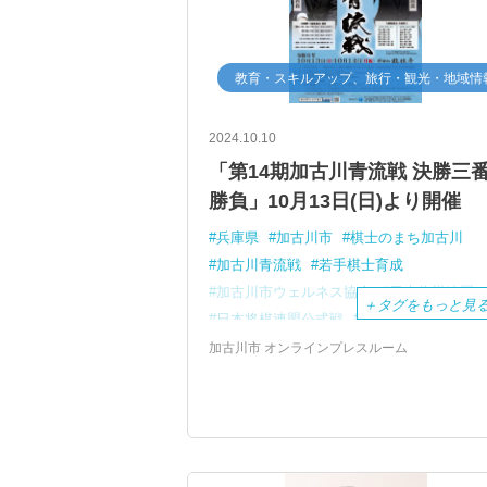
教育・スキルアップ、旅行・観光・地域情
2024.10.10
「第14期加古川青流戦 決勝三
勝負」10月13日(日)より開催
兵庫県
加古川市
棋士のまち加古川
加古川青流戦
若手棋士育成
加古川市ウェルネス協会
日本将棋連盟
＋
タグをもっと見
日本将棋連盟公式戦
岡部怜央四段
上野裕寿四段
加古川市 オンラインプレスルーム