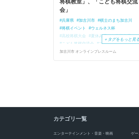
将棋教室」、「こども将棋交流
会」
兵庫県
加古川市
棋士のまち加古川
将棋イベント
ウェルネス杯
高校将棋大会
夏休み子ども将棋教室
＋
タグをもっと見
こども将棋交流会
プロ棋士
加古川青流戦
将棋フェスタ
加古川市 オンラインプレスルーム
カテゴリ一覧
エンターテインメント・音楽・映画
ゲー