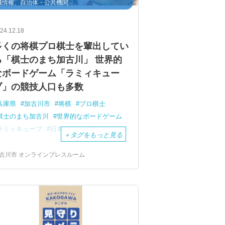
域情報、自治体・公共機関
24.12.18
多くの将棋プロ棋士を輩出してい
る「棋士のまち加古川」 世界的
なボードゲーム「ラミィキュー
ブ」の競技人口も多数
兵庫県
加古川市
将棋
プロ棋士
棋士のまち加古川
世界的なボードゲーム
ラミィキューブ
日本チャンピオン
＋
タグをもっと見る
古川市 オンラインプレスルーム