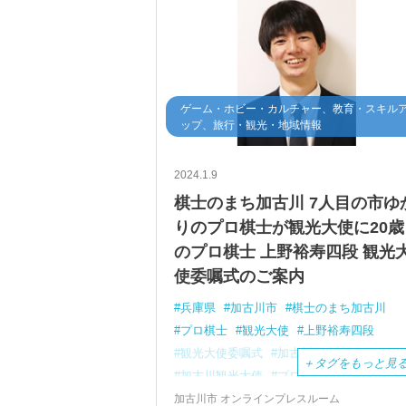
ゲーム・ホビー・カルチャー、教育・スキル
ップ、旅行・観光・地域情報
2024.1.9
棋士のまち加古川 7人目の市ゆ
りのプロ棋士が観光大使に20歳
のプロ棋士 上野裕寿四段 観光
使委嘱式のご案内
兵庫県
加古川市
棋士のまち加古川
プロ棋士
観光大使
上野裕寿四段
観光大使委嘱式
加古川観光協会
＋
タグをもっと見
加古川観光大使
プロデビュー
井上慶太九段
門下生
歴代最年少
加古川市 オンラインプレスルーム