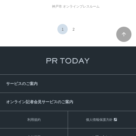
観光農園
農村
補助金
子育て
災害
神戸市 オンラインプレスルーム
産学連携
都市空間
インフラ整備
地域コミュニティ
持続可能
エントリー
1
2
サービスのご案内
オンライン記者会見サービスのご案内
利用規約
個人情報保護方針