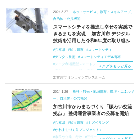
2024.3.27
ネットサービス、教育・スキルアップ、
自治体・公共機関
スマートシティを推進し幸せを実感で
きるまちを実現 加古川市 デジタル
技術を活用した令和6年度の取り組み
兵庫県
加古川市
スマートシティ
デジタル技術
スマートシティモデル都市
データ利活用型スマートシティ推進事業
＋
タグをもっと見る
見守りカメラ事業
見守りサービス事業
加古川市 オンラインプレスルーム
日本初の取り組み
市民参加型合意形成プラットフォーム
2024.1.26
旅行・観光・地域情報、環境・エネルギ
ワンコイン浸水センサ
行政情報ダッシュボード
ー、自治体・公共機関
見守りタグ検知アプリ
ICT機器の導入
加古川市かわまちづくり「賑わい交流
保育士の負担軽減
子育て環境を整備
拠点」 整備運営事業者の公募を開始
ＩＣＴ教育
ハイブリッド型通信環境
地域BWA
シェアサイクル
かこてらす
兵庫県
加古川市
ミズベリング
かわまちづくりプロジェクト』
市民や企業、行政
三位一体
かわまちづくり
＋
タグをもっと見る