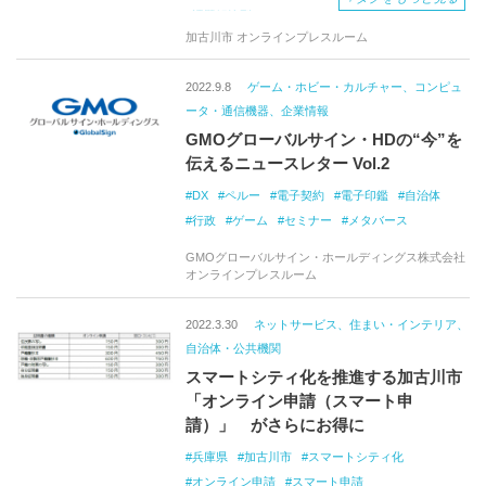
学びのプロジェクト「LEARN]
もう1つの教室
課題解決型スマートシティ
技術実証のＰＲ
加古川市 オンラインプレスルーム
法制度
行政データの提供
個人情報保護法
2022.9.8
ゲーム・ホビー・カルチャー、コンピュ
ータ・通信機器、企業情報
GMOグローバルサイン・HDの“今”を
伝えるニュースレター Vol.2
DX
ペルー
電子契約
電子印鑑
自治体
行政
ゲーム
セミナー
メタバース
GMOグローバルサイン・ホールディングス株式会社
オンラインプレスルーム
2022.3.30
ネットサービス、住まい・インテリア、
自治体・公共機関
スマートシティ化を推進する加古川市
「オンライン申請（スマート申
請）」 がさらにお得に
兵庫県
加古川市
スマートシティ化
オンライン申請
スマート申請