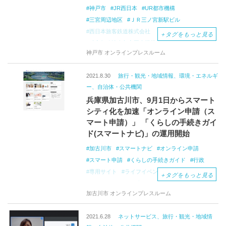
行政能力への投資
神戸市
JR西日本
UR都市機構
三宮周辺地区
ＪＲ三ノ宮新駅ビル
西日本旅客鉄道株式会社
＋
タグをもっと見る
独立行政法人都市再生機構
再整備基本構想
神戸市 オンラインプレスルーム
官民連携
共同記者会見
神戸の玄関口
協定締結
2021.8.30
旅行・観光・地域情報、環境・エネルギ
ー、自治体・公共機関
兵庫県加古川市、9月1日からスマート
シティ化を加速「オンライン申請（ス
マート申請）」 「くらしの手続きガイ
ド(スマートナビ)」の運用開始
加古川市
スマートナビ
オンライン申請
スマート申請
くらしの手続きガイド
行政
専用サイト
ライフイベント
＋
タグをもっと見る
クラウドソーシング
加古川市 オンラインプレスルーム
2021.6.28
ネットサービス、旅行・観光・地域情