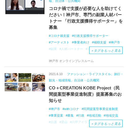
報、自治体・公共機関
コロナ禍で支援が必要な人を助けてく
ださい！神戸市、専門の副業人材パー
トナー 「行政支援獲得サポーター」を
募集
コロナ禍支援
行政支援獲得サポーター
アーティスト
事業者向け
補助支援
神戸市
副業
人材パートナー
オンライン相談
＋
タグをもっと見る
クラウドワークス
アドバイス
支援制度
神戸市 オンラインプレスルーム
2021.6.10
ファッション・ライフスタイル、旅行・
観光・地域情報、自治体・公共機関
CO＋CREATION KOBE Project（民
間提案型事業促進制度）提案募集のお
知らせ
神戸市
withコロナ
民間提案型事業促進制度
事業提案
募集
行政
地域活動
地域交流
介護
里山
六甲アイランド
活性
農村資源
＋
タグをもっと見る