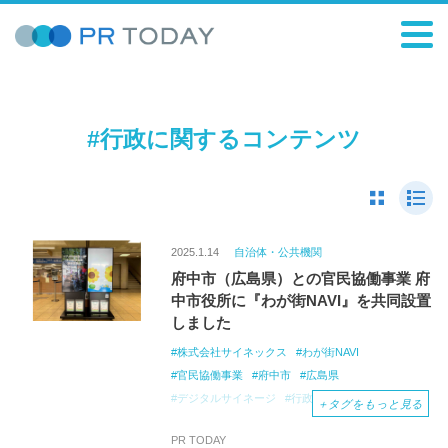
#行政に関するコンテンツ
2025.1.14
自治体・公共機関
府中市（広島県）との官民協働事業 府
中市役所に『わが街NAVI』を共同設置
しました
株式会社サイネックス
わが街NAVI
官民協働事業
府中市
広島県
デジタルサイネージ
行政
観光
地域
＋
タグをもっと見る
PR TODAY