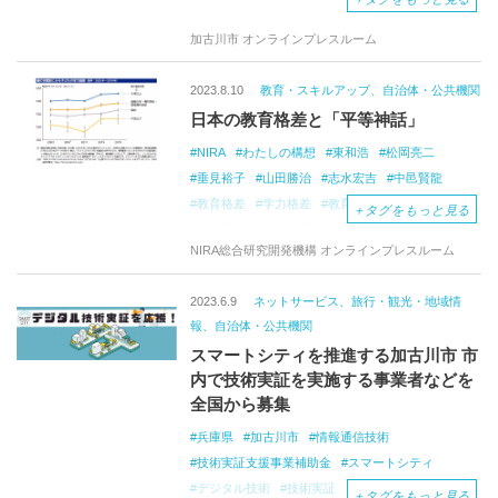
整備運営事業者
公募開始
公募
加古川市 オンラインプレスルーム
一級河川加古川
賑わい交流拠点
2023.8.10
教育・スキルアップ、自治体・公共機関
日本の教育格差と「平等神話」
NIRA
わたしの構想
東和浩
松岡亮二
垂見裕子
山田勝治
志水宏吉
中邑賢龍
教育格差
学力格差
教育行政
学校教育
＋
タグをもっと見る
公教育
公正な教育
貧困の連鎖
NIRA総合研究開発機構 オンラインプレスルーム
親から子への連鎖
家庭環境
家庭の社会経済的地位
教育機会の格差
2023.6.9
ネットサービス、旅行・観光・地域情
結果の格差
学歴
義務教育
公立学校
報、自治体・公共機関
低所得世帯
母子世帯
補償政策
スマートシティを推進する加古川市 市
体系的な支援制度
パネル調査
平等神話
内で技術実証を実施する事業者などを
大阪府立西成高等学校
反貧困学習
宿題
全国から募集
学び直し
教育の本質
階層の固定化
親ガチャ
学力保障
教員の増強
多様性
兵庫県
加古川市
情報通信技術
公立学校の安定と質向上
不登校
技術実証支援事業補助金
スマートシティ
子どものポテンシャル
非効率な経験
LEARN
デジタル技術
技術実証
＋
タグをもっと見る