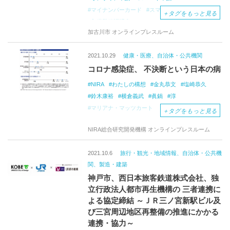
マイナンバーカード
スマートフォン
住民票
＋
タグをもっと見る
印鑑登録証明書
ＱＲコード
スマートナビ
加古川市 オンラインプレスルーム
行政手続き
申請手数料
2021.10.29
健康・医療、自治体・公共機関
コロナ感染症、 不決断という日本の病
NIRA
わたしの構想
金丸恭文
塩崎恭久
鈴木康裕
横倉義武
眞鍋
淳
マリアナ・マッツカート
＋
タグをもっと見る
新型コロナウイルス感染症
医療提供体制
NIRA総合研究開発機構 オンラインプレスルーム
医療改革
感染症法
医師法
法改正
デジタル化
有事の国と地方の役割分担
2021.10.6
旅行・観光・地域情報、自治体・公共機
国の司令塔
医療機関への指示・命令
病床数
関、製造・建築
公立病院の提供病床
ワクチン接種
神戸市、西日本旅客鉄道株式会社、独
ワクチン開発
看護師・臨床検査技師の届け出
立行政法人都市再生機構の 三者連携に
かかりつけ医
オンライン診療
病床転用
よる協定締結 ～ＪＲ三ノ宮新駅ビル及
研究開発力
創薬エコシステム
び三宮周辺地区再整備の推進にかかる
「ワクチン開発・生産体制強化戦略」
連携・協力～
国家の統治能力
国家の危機管理能力