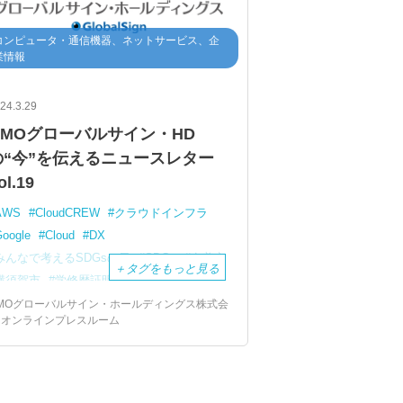
コンピュータ・通信機器、ネットサービス、企
業情報
24.3.29
GMOグローバルサイン・HD
の“今”を伝えるニュースレター
ol.19
AWS
CloudCREW
クラウドインフラ
oogle
Cloud
DX
みんなで考えるSDGsの日
SDGs
奄美市
＋
タグをもっと見る
横須賀市
学修歴証明書
電子認証
電子印鑑
電子印鑑GMOサイン
MOグローバルサイン・ホールディングス株式会
 オンラインプレスルーム