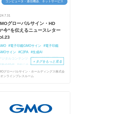
コンピュータ・通信機器、ネットサービス
24.7.31
GMOグローバルサイン・HD
の“今”を伝えるニュースレター
ol.23
GMO
電子印鑑GMOサイン
電子印鑑
GMOサイン
C2PA
生成AI
デジタルコンテンツ
PKI
2025年問題
＋
タグをもっと見る
高齢化時代
デジタイゼーション
akaru.ai
ヒューマンエラー
少子高齢化
MOグローバルサイン・ホールディングス株式会
 オンラインプレスルーム
電子証明書
メキシコ市場