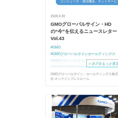
コンピュータ・通信機器、ネットサービ
2026.4.30
GMOグローバルサイン・HD
の“今”を伝えるニュースレター
Vol.43
GMO
GMOグローバルサインホールディングス
GMOグローバルサイン
＋
タグをもっと見
2025年12月期定時株主総会
GMOアリーナさいたま
GMOグローバルサイン・ホールディングス株
社 オンラインプレスルーム
電子印鑑GMOサイン
BIMI
フィッシング対策