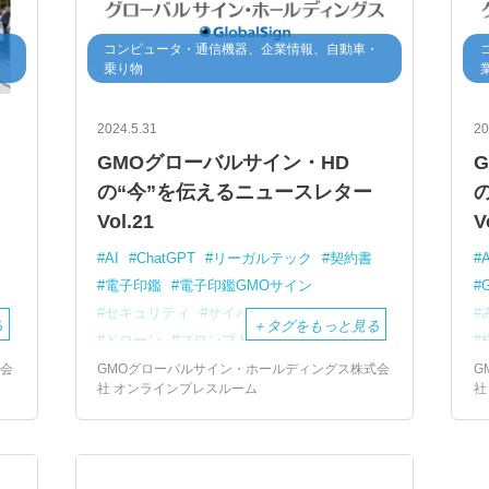
・
コンピュータ・通信機器、企業情報、自動車・
乗り物
2024.5.31
20
GMOグローバルサイン・HD
の“今”を伝えるニュースレター
Vol.21
V
AI
ChatGPT
リーガルテック
契約書
電子印鑑
電子印鑑GMOサイン
G
セキュリティ
サイバーセキュリティ
る
＋
タグをもっと見る
ドローン
プロンプト
国際展示会
Drone
セキュリティリスク
式会
GMOグローバルサイン・ホールディングス株式会
G
社 オンラインプレスルーム
社
GMOグローバルサイン
IoT
VR