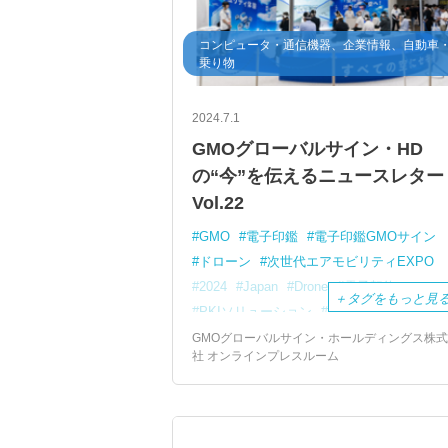
コンピュータ・通信機器、企業情報、自動車
乗り物
2024.7.1
GMOグローバルサイン・HD
の“今”を伝えるニュースレター
Vol.22
GMO
電子印鑑
電子印鑑GMOサイン
ドローン
次世代エアモビリティEXPO
2024
Japan
Drone
電子契約
＋
タグをもっと見
PKIソリューション
TX-Ramp
Atlas
インボイス
請求データ
DX
SDGs
GMOグローバルサイン・ホールディングス株
社 オンラインプレスルーム
空飛ぶクルマ
VR