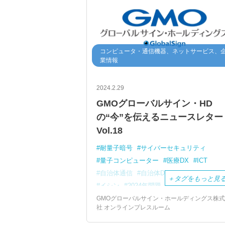
コンピュータ・通信機器、ネットサービス、
業情報
2024.2.29
GMOグローバルサイン・HD
の“今”を伝えるニュースレター
Vol.18
耐量子暗号
サイバーセキュリティ
量子コンピューター
医療DX
ICT
自治体通信
自治体DX
GMOサイン
＋
タグをもっと見
イシン
2024年問題
PQC
クラウドサービス
Cloud
サイバー攻撃
GMOグローバルサイン・ホールディングス株
社 オンラインプレスルーム
地方自治体
電子認証
電子印鑑
電子印鑑GMOサイン