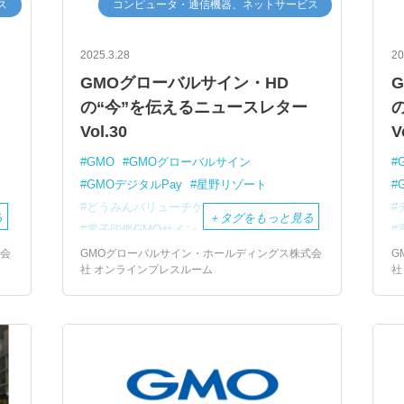
ス
コンピュータ・通信機器、ネットサービス
2025.3.28
20
GMOグローバルサイン・HD
の“今”を伝えるニュースレター
Vol.30
V
GMO
GMOグローバルサイン
GMOデジタルPay
星野リゾート
どうみんバリューチケット
デジタル化
る
＋
タグをもっと見る
電子印鑑GMOサイン
マイナンバー実印
マイナンバーカード
電子署名
SDGs
h
式会
GMOグローバルサイン・ホールディングス株式会
G
社 オンラインプレスルーム
社
ペーパーレス
CO2削減