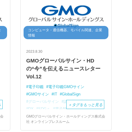
企
コンピュータ・通信機器、モバイル関連、企業
情報
2023.8.30
GMOグローバルサイン・HD
の“今”を伝えるニュースレター
Vol.12
電子印鑑
電子印鑑GMOサイン
GMOサイン
IT
GlobalSign
グローバルサイン
認証局
電子認証
る
＋
タグをもっと見る
DX
SDGｓ
電子契約
SSL
企業支援
DX推進
式会
GMOグローバルサイン・ホールディングス株式会
社 オンラインプレスルーム