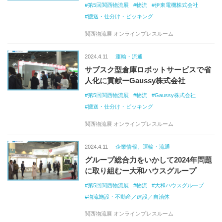
第5回関西物流展
物流
伊東電機株式会社
搬送・仕分け・ピッキング
関西物流展 オンラインプレスルーム
2024.4.11
運輸・流通
サブスク型倉庫ロボットサービスで省
人化に貢献ーGaussy株式会社
第5回関西物流展
物流
Gaussy株式会社
搬送・仕分け・ピッキング
関西物流展 オンラインプレスルーム
2024.4.11
企業情報、運輸・流通
グループ総合力をいかして2024年問題
に取り組むー大和ハウスグループ
第5回関西物流展
物流
大和ハウスグループ
物流施設・不動産／建設／自治体
関西物流展 オンラインプレスルーム