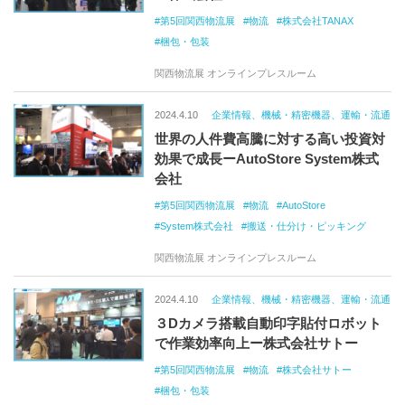
第5回関西物流展
物流
株式会社TANAX
梱包・包装
関西物流展 オンラインプレスルーム
2024.4.10
企業情報、機械・精密機器、運輸・流通
世界の人件費高騰に対する高い投資対
効果で成長ーAutoStore System株式
会社
第5回関西物流展
物流
AutoStore
System株式会社
搬送・仕分け・ピッキング
関西物流展 オンラインプレスルーム
2024.4.10
企業情報、機械・精密機器、運輸・流通
３Dカメラ搭載自動印字貼付ロボット
で作業効率向上ー株式会社サトー
第5回関西物流展
物流
株式会社サトー
梱包・包装