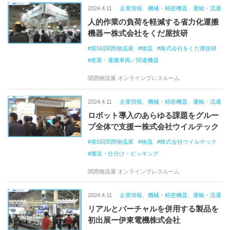
2024.4.11
企業情報、機械・精密機器、運輸・流通
人的作業の負荷を軽減する省力化運搬
機器ー株式会社をくだ屋技研
第5回関西物流展
物流
株式会社をくだ屋技研
産業・運搬車両／関連機器
関西物流展 オンラインプレスルーム
2024.4.11
企業情報、機械・精密機器、運輸・流通
ロボット導入のあらゆる課題をグルー
プ全体で支援ー株式会社ウイルテック
第5回関西物流展
物流
株式会社ウイルテック
搬送・仕分け・ピッキング
関西物流展 オンラインプレスルーム
2024.4.11
企業情報、機械・精密機器、運輸・流通
リアルとバーチャルを併用する製品を
初出展ー伊東電機株式会社