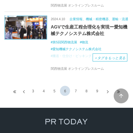
関西物流展 オンラインプレスルーム
2024.4.10
企業情報、機械・精密機器、運輸・流通
AGVで生産工程合理化を実現ー愛知機
械テクノシステム株式会社
第5回関西物流展
物流
愛知機械テクノシステム株式会社
搬送・仕分け・ピッキング
＋
タグをもっと見る
関西物流展 オンラインプレスルーム
3
4
5
6
7
8
9