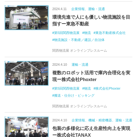
2024.4.11
企業情報、運輸・流通
環境先進で人にも優しい物流施設を目
指すー東急不動産
第5回関西物流展
物流
東急不動産株式会社
物流施設・不動産／建設／自治体
関西物流展 オンラインプレスルーム
2024.4.10
運輸・流通
複数のロボット活用で庫内合理化を実
現ー株式会社Phoxter
第5回関西物流展
物流
株式会社Phoxter
搬送・仕分け・ピッキング
関西物流展 オンラインプレスルーム
2024.4.10
企業情報、機械・精密機器、運輸・流通
包装の多様化に応え生産性向上を実現
ー株式会社TANAX